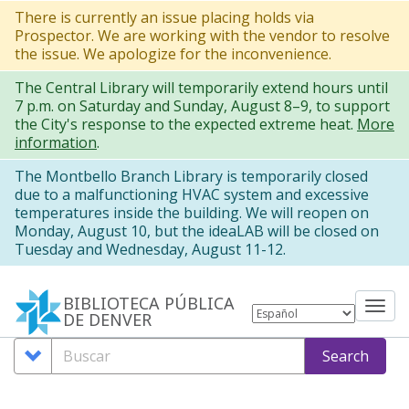
Pasar
There is currently an issue placing holds via
Prospector. We are working with the vendor to resolve
al
the issue. We apologize for the inconvenience.
contenido
The Central Library will temporarily extend hours until
principal
7 p.m. on Saturday and Sunday, August 8–9, to support
the City's response to the expected extreme heat.
More
information
.
The Montbello Branch Library is temporarily closed
due to a malfunctioning HVAC system and excessive
temperatures inside the building. We will reopen on
Monday, August 10, but the ideaLAB will be closed on
Tuesday and Wednesday, August 11-12.
BIBLIOTECA PÚBLICA
Tog
DE DENVER
nav
Search
Buscar
Search
Options