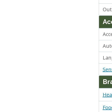
Out
Acc
Acc
Aut
Lan
Sen
Br
Hea
Foo