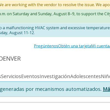
 We are working with the vendor to resolve the issue. We apo
 p.m. on Saturday and Sunday, August 8–9, to support the Ci
to a malfunctioning HVAC system and excessive temperatures
sday, August 11-12.
Secondary
Pregúntenos
Obtén una tarjeta
Mi cuenta
links
 DENVER
s
Servicios
Eventos
Investigación
Adolescentes
Niñ
s generadas por mecanismos automatizados.
Má