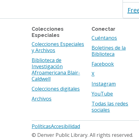
Fre
Colecciones
Conectar
Especiales
Cuéntanos
Colecciones Especiales
Boletines de la
y Archivos
Biblioteca
Biblioteca de
Facebook
Investigación
Afroamericana Blair-
X
Caldwell
Instagram
Colecciones digitales
YouTube
Archivos
Todas las redes
sociales
Footer
Políticas
Accesibilidad
menu
© Denver Public Library. All rights reserved.