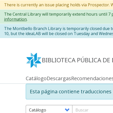
Pasar
There is currently an issue placing holds via Prospector.
al
The Central Library will temporarily extend hours until 7
contenido
information
.
principal
The Montbello Branch Library is temporarily closed due 
10, but the ideaLAB will be closed on Tuesday and Wedne
BIBLIOTECA PÚBLICA DE
Catálogo
Descargas
Recomendacione
Primary
links
Information
Esta página contiene traduccione
message
Search
Buscar