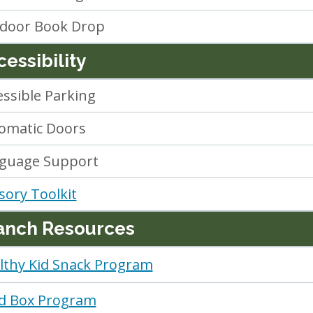
door Book Drop
essibility
essible Parking
omatic Doors
guage Support
sory Toolkit
anch Resources
lthy Kid Snack Program
d Box Program