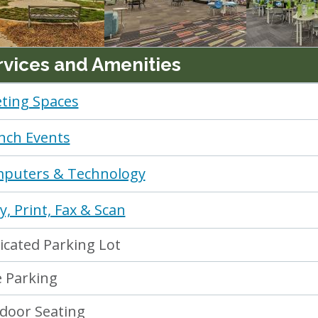
rvices and Amenities
ting Spaces
nch Events
puters & Technology
, Print, Fax & Scan
icated Parking Lot
e Parking
door Seating