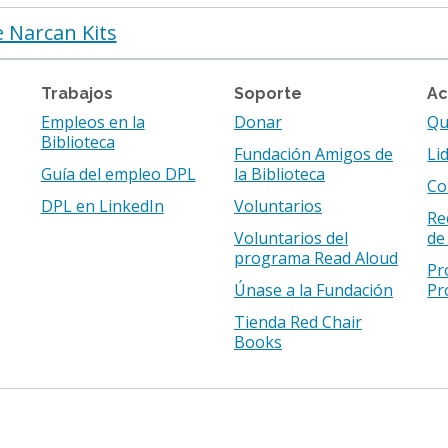
e Narcan Kits
Trabajos
Soporte
Ac
Empleos en la
Donar
Qu
Biblioteca
Fundación Amigos de
Li
Guía del empleo DPL
la Biblioteca
Co
DPL en LinkedIn
Voluntarios
Re
Voluntarios del
de
programa Read Aloud
Pr
Únase a la Fundación
Pr
Tienda Red Chair
Books