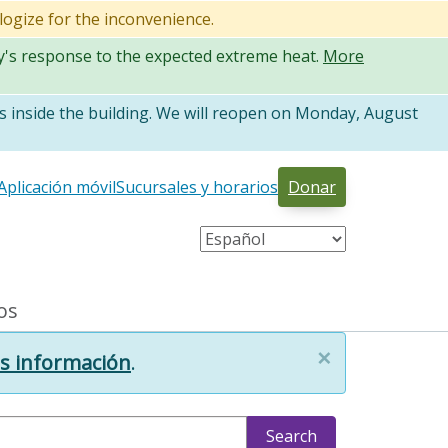
logize for the inconvenience.
ty's response to the expected extreme heat.
More
 inside the building. We will reopen on Monday, August
Aplicación móvil
Sucursales y horarios
Donar
os
×
s información
.
Search