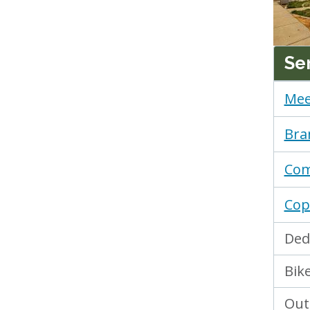
Se
Mee
Bra
Com
Copy
Ded
Bik
Out